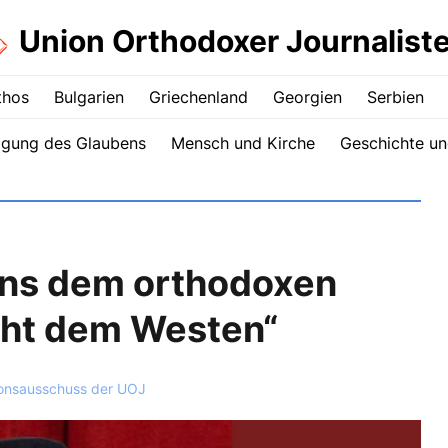
Union Orthodoxer Journalist
thos
Bulgarien
Griechenland
Georgien
Serbien
igung des Glaubens
Mensch und Kirche
Geschichte un
 uns dem orthodoxen
icht dem Westen“
onsausschuss der UOJ