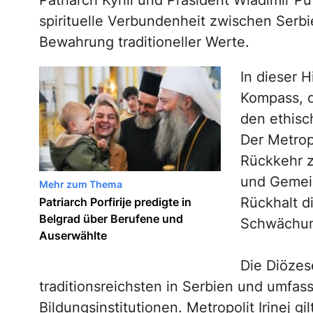
Patriarch Kyrill und Präsident Wladimir Put
spirituelle Verbundenheit zwischen Serb
Bewahrung traditioneller Werte.
In dieser H
Kompass, d
den ethisc
Der Metropo
Rückkehr z
und Gemei
Mehr zum Thema
Rückhalt di
Patriarch Porfirije predigte in
Belgrad über Berufene und
Schwächung
Auserwählte
Die Diözes
traditionsreichsten in Serbien und umfas
Bildungsinstitutionen. Metropolit Irinej gi