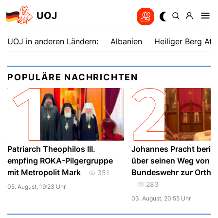
UOJ
UOJ in anderen Ländern:
Albanien
Heiliger Berg Ath
POPULÄRE NACHRICHTEN
Patriarch Theophilos III.
Johannes Pracht beric
empfing ROKA-Pilgergruppe
über seinen Weg von d
mit Metropolit Mark
Bundeswehr zur Ortho
351
283
05. August, 19:23 Uhr
03. August, 20:55 Uhr