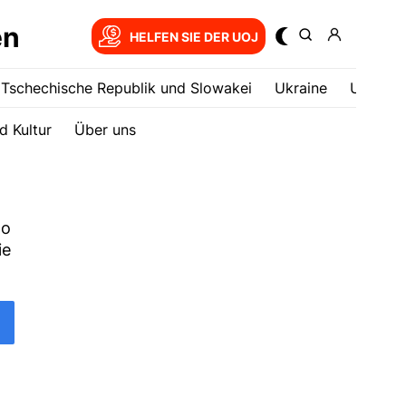
en
HELFEN SIE DER UOJ
Tschechische Republik und Slowakei
Ukrainе
USA
d Kultur
Über uns
to
ie