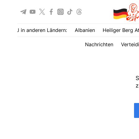
UOJ in anderen Ländern:
Albanien
Heiliger Berg A
Nachrichten
Verteid
S
z