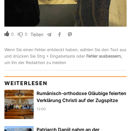
0
0
Teilen
Wenn Sie einen Fehler entdeckt haben, wählen Sie den Text aus
und drücken Sie Strg + Eingabetaste oder
Fehler ausbessern,
um ihn der Redaktion zu melden
WEITERLESEN
Rumänisch-orthodoxe Gläubige feierten
Verklärung Christi auf der Zugspitze
12:00
Patriarch Daniil nahm an der