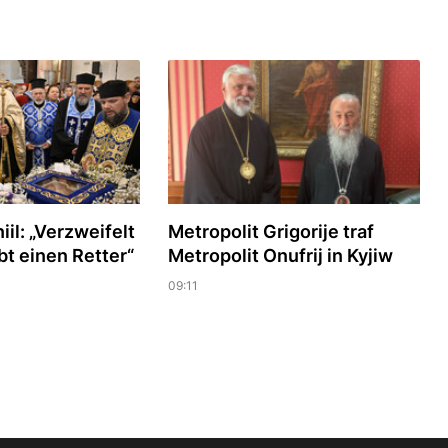
iil: „Verzweifelt
Metropolit Grigorije traf
abt einen Retter“
Metropolit Onufrij in Kyjiw
09:11