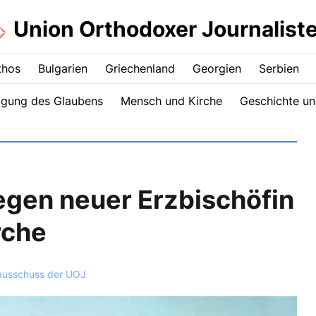
Union Orthodoxer Journalist
thos
Bulgarien
Griechenland
Georgien
Serbien
igung des Glaubens
Mensch und Kirche
Geschichte un
wegen neuer Erzbischöfin
rche
ausschuss der UOJ