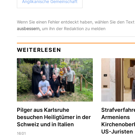
Anglikanische Gemeinschaft
Wenn Sie einen Fehler entdeckt haben, wählen Sie den Text
ausbessern,
um ihn der Redaktion zu melden
WEITERLESEN
Pilger aus Karlsruhe
Strafverfah
besuchen Heiligtümer in der
Armeniens
Schweiz und in Italien
Kirchenober
US-Juristen
16:01