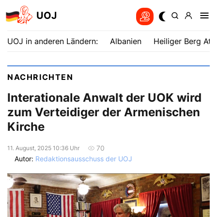
UOJ
UOJ in anderen Ländern:
Albanien
Heiliger Berg Ath
NACHRICHTEN
Interationale Anwalt der UOK wird
zum Verteidiger der Armenischen
Kirche
70
11. August, 2025 10:36 Uhr
Autor:
Redaktionsausschuss der UOJ