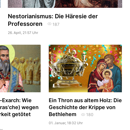
Nestorianismus: Die Häresie der
Professoren
187
26. April, 21:57 Uhr
-Exarch: Wie
Ein Thron aus altem Holz: Die
aras'che) wegen
Geschichte der Krippe von
rkeit getötet
Bethlehem
180
01. Januar, 18:32 Uhr
hr