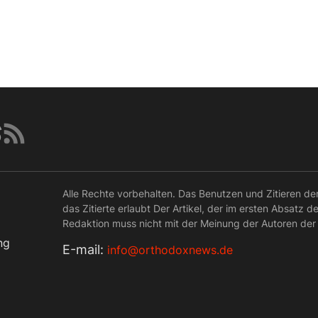
Alle Rechte vorbehalten. Das Benutzen und Zitieren de
das Zitierte erlaubt Der Artikel, der im ersten Absatz d
Redaktion muss nicht mit der Meinung der Autoren der
ng
Е-mail:
info@orthodoxnews.de