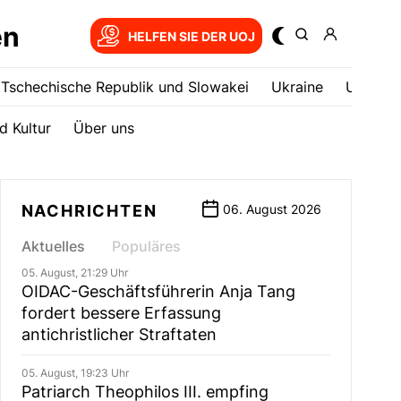
en
HELFEN SIE DER UOJ
Tschechische Republik und Slowakei
Ukrainе
USA
d Kultur
Über uns
NACHRICHTEN
06. August 2026
Aktuelles
Populäres
05. August, 21:29 Uhr
OIDAC-Geschäftsführerin Anja Tang
fordert bessere Erfassung
antichristlicher Straftaten
05. August, 19:23 Uhr
Patriarch Theophilos III. empfing