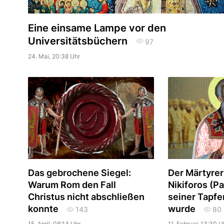
Eine einsame Lampe vor den
Universitätsbüchern
97
24. Mai, 20:38 Uhr
Das gebrochene Siegel:
Der Märtyrer
Warum Rom den Fall
Nikiforos (P
Christus nicht abschließen
seiner Tapfe
konnte
wurde
143
80
15. April, 08:14 Uhr
11. Februar, 13:30 U