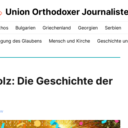
Union Orthodoxer Journalist
thos
Bulgarien
Griechenland
Georgien
Serbien
igung des Glaubens
Mensch und Kirche
Geschichte un
olz: Die Geschichte der
ow