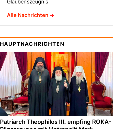
Glaubenszeugnis
Alle Nachrichten
HAUPTNACHRICHTEN
Patriarch Theophilos III. empfing ROKA-