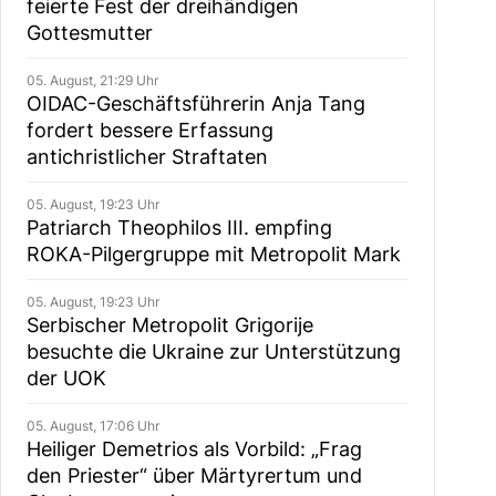
feierte Fest der dreihändigen
Gottesmutter
05. August, 21:29 Uhr
OIDAC-Geschäftsführerin Anja Tang
fordert bessere Erfassung
antichristlicher Straftaten
05. August, 19:23 Uhr
Patriarch Theophilos III. empfing
ROKA-Pilgergruppe mit Metropolit Mark
05. August, 19:23 Uhr
Serbischer Metropolit Grigorije
besuchte die Ukraine zur Unterstützung
der UOK
05. August, 17:06 Uhr
Heiliger Demetrios als Vorbild: „Frag
den Priester“ über Märtyrertum und