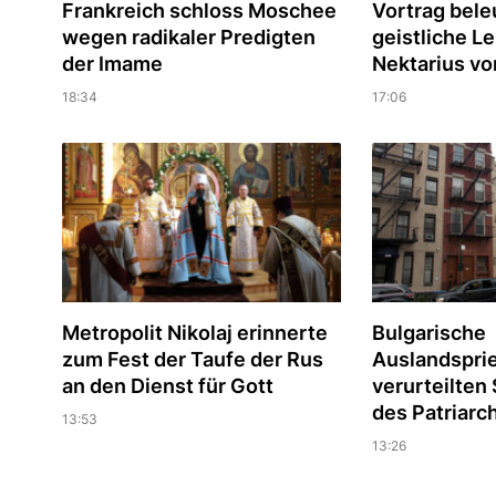
Frankreich schloss Moschee
Vortrag bele
wegen radikaler Predigten
geistliche Le
der Imame
Nektarius vo
18:34
17:06
Metropolit Nikolaj erinnerte
Bulgarische
zum Fest der Taufe der Rus
Auslandspri
an den Dienst für Gott
verurteilte
des Patriarc
13:53
13:26