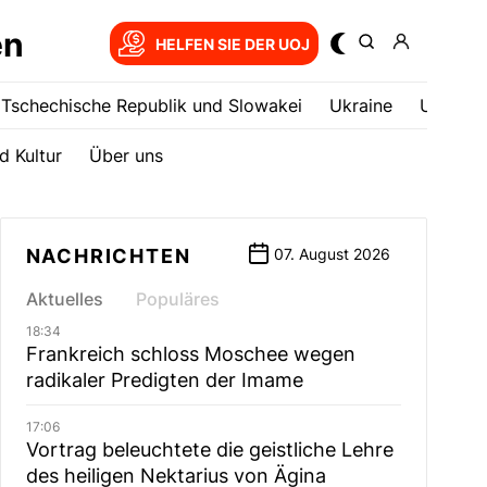
en
HELFEN SIE DER UOJ
Tschechische Republik und Slowakei
Ukrainе
USA
d Kultur
Über uns
NACHRICHTEN
07. August 2026
Aktuelles
Populäres
18:34
Frankreich schloss Moschee wegen
radikaler Predigten der Imame
17:06
Vortrag beleuchtete die geistliche Lehre
des heiligen Nektarius von Ägina