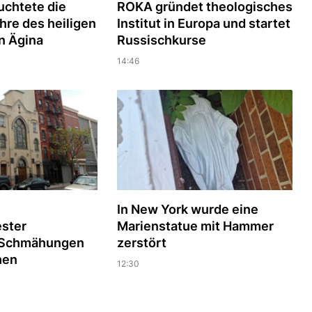
uchtete die
ROKA gründet theologisches
hre des heiligen
Institut in Europa und startet
n Ägina
Russischkurse
14:46
In New York wurde eine
ester
Marienstatue mit Hammer
n Schmähungen
zerstört
hen
12:30