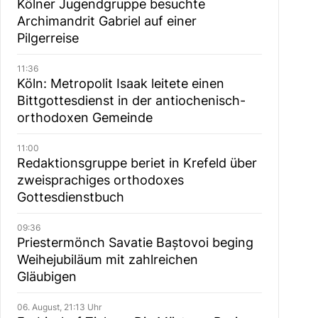
Kölner Jugendgruppe besuchte
Archimandrit Gabriel auf einer
Pilgerreise
11:36
Köln: Metropolit Isaak leitete einen
Bittgottesdienst in der antiochenisch-
orthodoxen Gemeinde
11:00
Redaktionsgruppe beriet in Krefeld über
zweisprachiges orthodoxes
Gottesdienstbuch
09:36
Priestermönch Savatie Baștovoi beging
Weihejubiläum mit zahlreichen
Gläubigen
06. August, 21:13 Uhr