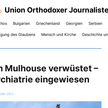
Union Orthodoxer Journalist
thos
Bulgarien
Griechenland
Georgien
Serbien
igung des Glaubens
Mensch und Kirche
Geschichte un
n Mulhouse verwüstet –
ychiatrie eingewiesen
 der UOJ