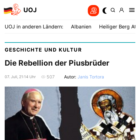
UOJ
UOJ in anderen Ländern:
Albanien
Heiliger Berg Ath
GESCHICHTE UND KULTUR
Die Rebellion der Piusbrüder
Autor:
Janis Tortora
507
07. Juli, 21:14 Uhr