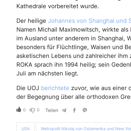
Kathedrale vorbereitet wurde.
Der heilige
Johannes von Shanghai und S
Namen Michail Maximowitsch, wirkte als 
im Ausland unter anderem in Shanghai, W
besonders für Flüchtlinge, Waisen und B
asketischen Lebens und zahlreicher ihm
ROKA sprach ihn 1994 heilig; sein Gede
Juli am nächsten liegt.
Die UOJ
berichtete
zuvor, wie aus einer d
der Begegnung über alle orthodoxen Gr
0
0
Teilen
USA
Metropolit Nikolaj von Ostamerika und New Yo