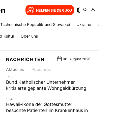
en
HELFEN SIE DER UOJ
Tschechische Republik und Slowakei
Ukrainе
USA
d Kultur
Über uns
NACHRICHTEN
06. August 2026
Aktuelles
Populäres
16:12
Bund Katholischer Unternehmer
kritisierte geplante Wohngeldkürzung
13:48
Hawaii-Ikone der Gottesmutter
besuchte Patienten im Krankenhaus in