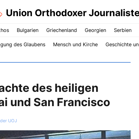
Union Orthodoxer Journalist
thos
Bulgarien
Griechenland
Georgien
Serbien
igung des Glaubens
Mensch und Kirche
Geschichte un
achte des heiligen
i und San Francisco
 der UOJ