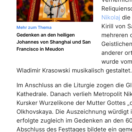
Reliquiensc
Nikolaj
die 
Kirill von
Mehr zum Thema
mehreren o
Gedenken an den heiligen
Johannes von Shanghai und San
Geistliche
Francisco in Meudon
anderer or
wurde vom 
Wladimir Krasowski musikalisch gestaltet.
Im Anschluss an die Liturgie zogen die G
Kathedrale. Danach verlieh Metropolit N
Kursker Wurzelikone der Mutter Gottes „
Olkhovskaya. Die Auszeichnung würdigt ih
erfolgte zugleich im Gedenken an den 60
Abschluss des Festtages bildete ein ge