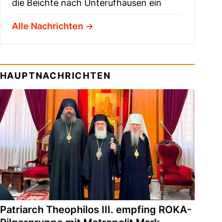
die Beichte nach Unterufhausen ein
Alle Nachrichten
HAUPTNACHRICHTEN
Patriarch Theophilos III. empfing ROKA-