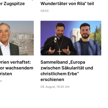
er Zugspitze
Wundertäter von Rila“ teil
08:00
yrien verhaftet:
Sammelband „Europa
vor wachsendem
zwischen Säkularität und
risten
christlichem Erbe“
erschienen
hr
08. August, 19:30 Uhr