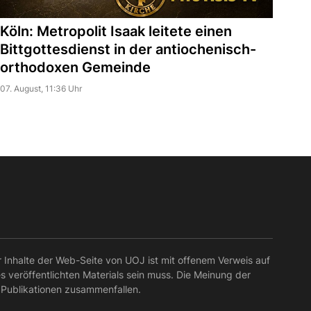
Köln: Metropolit Isaak leitete einen
Bittgottesdienst in der antiochenisch-
orthodoxen Gemeinde
07. August, 11:36 Uhr
r Inhalte der Web-Seite von UOJ ist mit offenem Verweis auf
es veröffentlichten Materials sein muss. Die Meinung der
 Publikationen zusammenfallen.