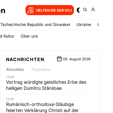
en
HELFEN SIE DER UOJ
Tschechische Republik und Slowakei
Ukrainе
USA
d Kultur
Über uns
NACHRICHTEN
09. August 2026
Aktuelles
Populäres
13:00
Vortrag würdigte geistliches Erbe des
heiligen Dumitru Stăniloae
12:00
Rumänisch-orthodoxe Gläubige
feierten Verklärung Christi auf der