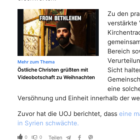
Zu den pra
verstärkte
Kirchentra
gemeinsame
Bereich so
Verurteilu
Mehr zum Thema
Sicht halte
Östliche Christen grüßten mit
Videobotschaft zu Weihnachten
Gemeinscha
eine solch
Versöhnung und Einheit innerhalb der we
Zuvor hat die UOJ berichtet, dass
eine m
in Syrien schwächte.
0
0
Teilen