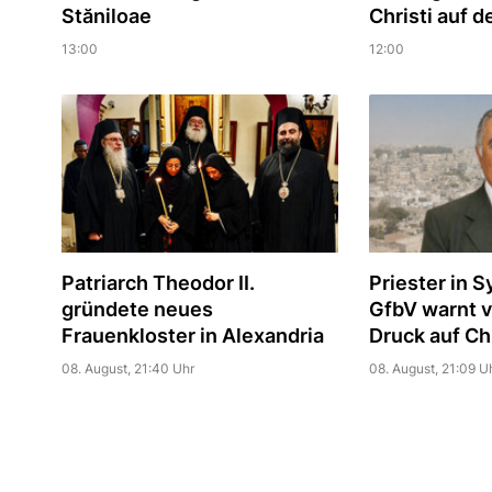
Stăniloae
Christi auf d
13:00
12:00
Patriarch Theodor II.
Priester in S
gründete neues
GfbV warnt 
Frauenkloster in Alexandria
Druck auf Ch
08. August, 21:40 Uhr
08. August, 21:09 U