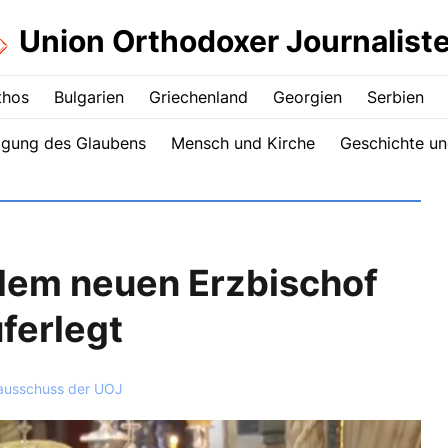
Union Orthodoxer Journalist
thos
Bulgarien
Griechenland
Georgien
Serbien
igung des Glaubens
Mensch und Kirche
Geschichte un
dem neuen Erzbischof
ferlegt
ausschuss der UOJ