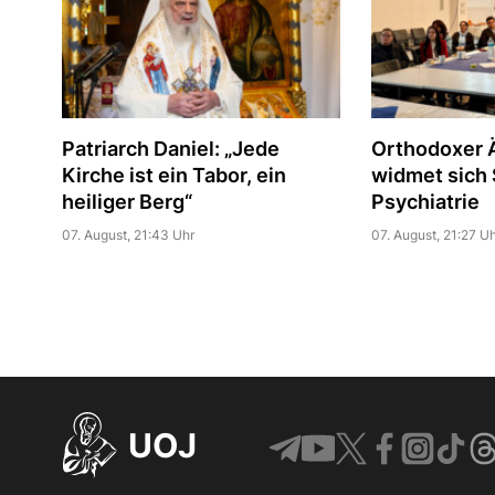
Patriarch Daniel: „Jede
Orthodoxer Ä
Kirche ist ein Tabor, ein
widmet sich S
heiliger Berg“
Psychiatrie
07. August, 21:43 Uhr
07. August, 21:27 Uh
UOJ