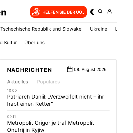
en
HELFEN SIE DER UOJ
Tschechische Republik und Slowakei
Ukrainе
USA
d Kultur
Über uns
NACHRICHTEN
08. August 2026
Aktuelles
Populäres
10:00
Patriarch Daniil: „Verzweifelt nicht – ihr
habt einen Retter“
09:11
Metropolit Grigorije traf Metropolit
Onufrij in Kyjiw