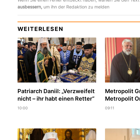
ausbessern,
um ihn der Redaktion zu melden
WEITERLESEN
Patriarch Daniil: „Verzweifelt
Metropolit Gr
nicht – ihr habt einen Retter“
Metropolit On
10:00
09:11