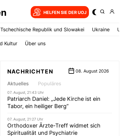
en
HELFEN SIE DER UOJ
Tschechische Republik und Slowakei
Ukrainе
USA
d Kultur
Über uns
NACHRICHTEN
08. August 2026
Aktuelles
Populäres
07. August, 21:43 Uhr
Patriarch Daniel: „Jede Kirche ist ein
Tabor, ein heiliger Berg“
07. August, 21:27 Uhr
Orthodoxer Ärzte-Treff widmet sich
Spiritualität und Psychiatrie