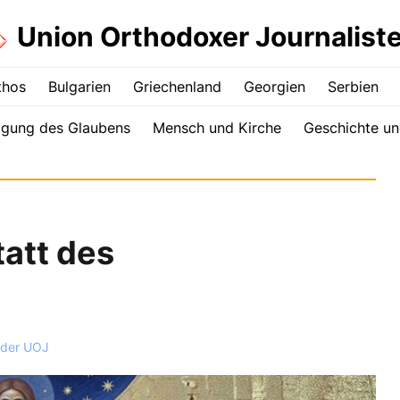
Union Orthodoxer Journalist
thos
Bulgarien
Griechenland
Georgien
Serbien
igung des Glaubens
Mensch und Kirche
Geschichte un
att des
 der UOJ