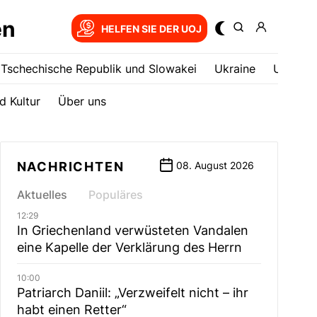
en
HELFEN SIE DER UOJ
Tschechische Republik und Slowakei
Ukrainе
USA
d Kultur
Über uns
NACHRICHTEN
08. August 2026
Aktuelles
Populäres
12:29
In Griechenland verwüsteten Vandalen
eine Kapelle der Verklärung des Herrn
10:00
Patriarch Daniil: „Verzweifelt nicht – ihr
habt einen Retter“