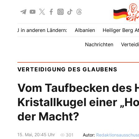
UOJ in anderen Ländern:
Albanien
Heiliger Berg A
Nachrichten
Verteid
VERTEIDIGUNG DES GLAUBENS
Vom Taufbecken des H
Kristallkugel einer „H
der Macht?
15. Mai, 20:45 Uhr
Autor:
Redaktionsausschus
301