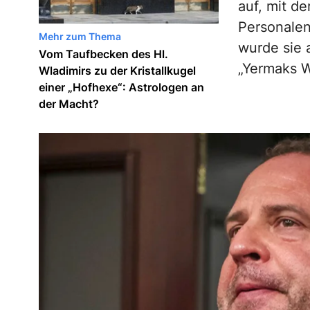
auf, mit de
Personalen
Mehr zum Thema
wurde sie 
Vom Taufbecken des Hl.
„Yermaks W
Wladimirs zu der Kristallkugel
einer „Hofhexe“: Astrologen an
der Macht?