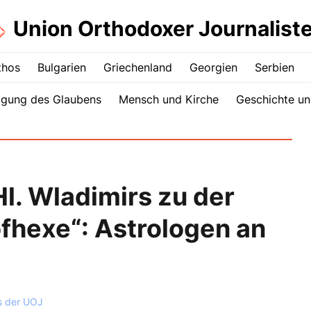
Union Orthodoxer Journalist
thos
Bulgarien
Griechenland
Georgien
Serbien
igung des Glaubens
Mensch und Kirche
Geschichte un
l. Wladimirs zu der
ofhexe“: Astrologen an
s der UOJ