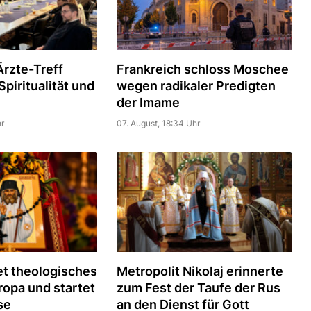
rzte-Treff
Frankreich schloss Moschee
piritualität und
wegen radikaler Predigten
der Imame
r
07. August, 18:34 Uhr
t theologisches
Metropolit Nikolaj erinnerte
uropa und startet
zum Fest der Taufe der Rus
se
an den Dienst für Gott