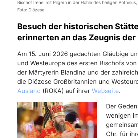
Bischof Irenei mit Pilgern in der Höhle des heiligen Pothinu
Foto: Diözese
Besuch der historischen Stätt
erinnerten an das Zeugnis der
Am 15. Juni 2026 gedachten Gläubige unt
und Westeuropa des ersten Bischofs von 
der Märtyrerin Blandina und der zahlreic
die Diözese Großbritannien und Westeur
Ausland
(ROKA) auf ihrer
Webseite
.
Der Gedenk
wenigen im
gemeinsam 
Chr. für i