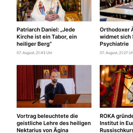
Patriarch Daniel: „Jede
Orthodoxer Ä
Kirche ist ein Tabor, ein
widmet sich S
heiliger Berg“
Psychiatrie
07. August, 21:43 Uhr
07. August, 21:27 Uh
Vortrag beleuchtete die
ROKA gründe
geistliche Lehre des heiligen
Institut in E
Nektarius von Ägina
Russischkur