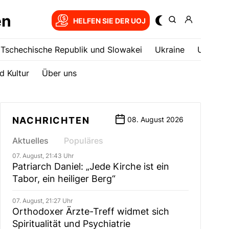
en
HELFEN SIE DER UOJ
Tschechische Republik und Slowakei
Ukrainе
USA
d Kultur
Über uns
NACHRICHTEN
08. August 2026
Aktuelles
Populäres
07. August, 21:43 Uhr
Patriarch Daniel: „Jede Kirche ist ein
Tabor, ein heiliger Berg“
07. August, 21:27 Uhr
Orthodoxer Ärzte-Treff widmet sich
Spiritualität und Psychiatrie