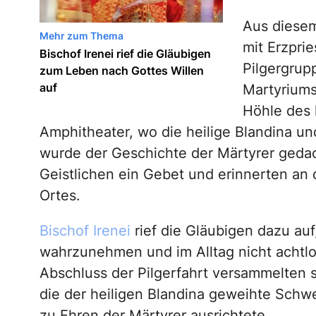
Aus diesem
Mehr zum Thema
mit Erzpri
Bischof Irenei rief die Gläubigen
Pilgergrup
zum Leben nach Gottes Willen
auf
Martyriums
Höhle des 
Amphitheater, wo die heilige Blandina un
wurde der Geschichte der Märtyrer gedach
Geistlichen ein Gebet und erinnerten an 
Ortes.
Bischof Irenei
rief die Gläubigen dazu auf,
wahrzunehmen und im Alltag nicht achtl
Abschluss der Pilgerfahrt versammelten s
die der heiligen Blandina geweihte Sch
zu Ehren der Märtyrer ausrichtete.