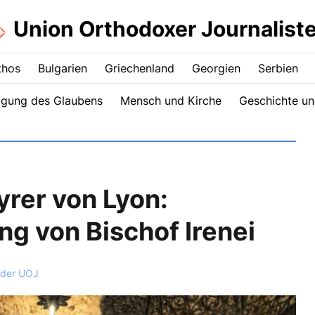
Union Orthodoxer Journalist
thos
Bulgarien
Griechenland
Georgien
Serbien
igung des Glaubens
Mensch und Kirche
Geschichte un
rer von Lyon:
ung von Bischof Irenei
 der UOJ