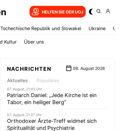
en
HELFEN SIE DER UOJ
Tschechische Republik und Slowakei
Ukrainе
USA
d Kultur
Über uns
NACHRICHTEN
08. August 2026
Aktuelles
Populäres
07. August, 21:43 Uhr
Patriarch Daniel: „Jede Kirche ist ein
Tabor, ein heiliger Berg“
07. August, 21:27 Uhr
Orthodoxer Ärzte-Treff widmet sich
Spiritualität und Psychiatrie