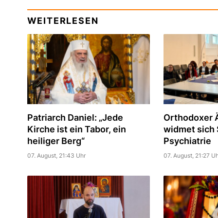
WEITERLESEN
Patriarch Daniel: „Jede
Orthodoxer Ä
Kirche ist ein Tabor, ein
widmet sich S
heiliger Berg“
Psychiatrie
07. August, 21:43 Uhr
07. August, 21:27 Uh