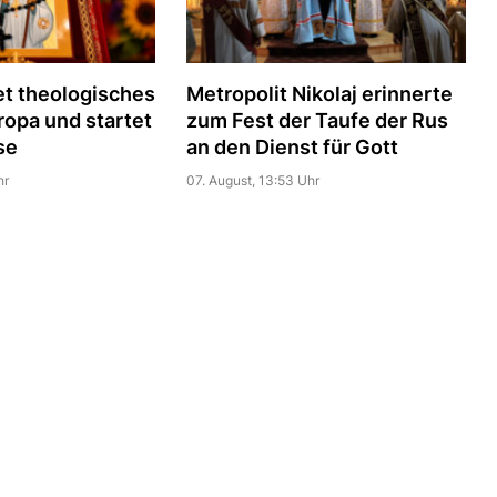
t theologisches
Metropolit Nikolaj erinnerte
uropa und startet
zum Fest der Taufe der Rus
se
an den Dienst für Gott
hr
07. August, 13:53 Uhr