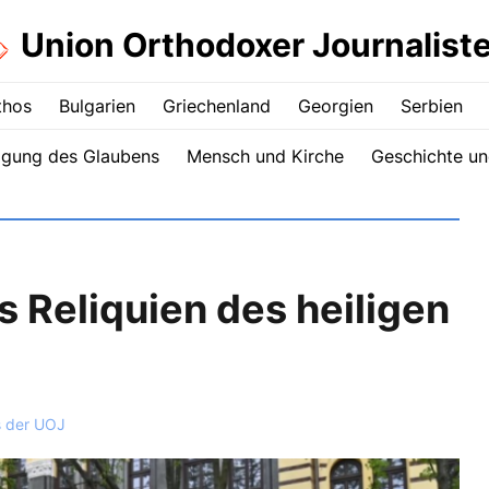
Union Orthodoxer Journalist
thos
Bulgarien
Griechenland
Georgien
Serbien
igung des Glaubens
Mensch und Kirche
Geschichte un
s Reliquien des heiligen
s der UOJ