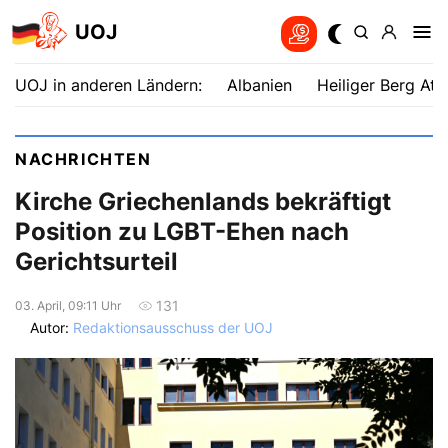
UOJ
UOJ in anderen Ländern:
Albanien
Heiliger Berg Ath
NACHRICHTEN
Kirche Griechenlands bekräftigt
Position zu LGBT-Ehen nach
Gerichtsurteil
131
03. April, 09:11 Uhr
Autor:
Redaktionsausschuss der UOJ