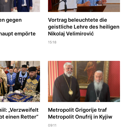
ren gegen
Vortrag beleuchtete die
geistliche Lehre des heiligen
haupt empörte
Nikolaj Velimirović
15:18
iil: „Verzweifelt
Metropolit Grigorije traf
abt einen Retter“
Metropolit Onufrij in Kyjiw
09:11