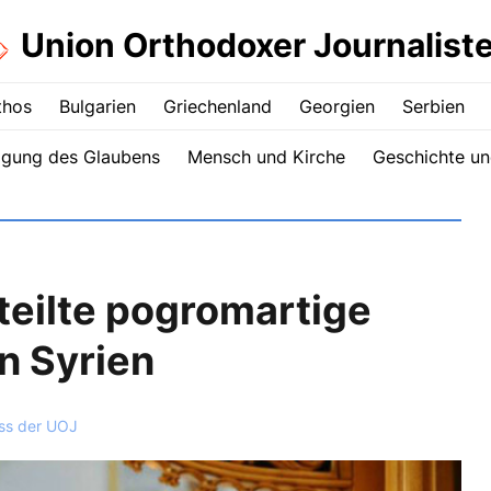
Union Orthodoxer Journalist
thos
Bulgarien
Griechenland
Georgien
Serbien
igung des Glaubens
Mensch und Kirche
Geschichte un
teilte pogromartige
in Syrien
ss der UOJ