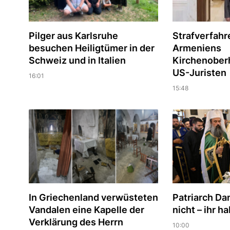
Pilger aus Karlsruhe
Strafverfah
besuchen Heiligtümer in der
Armeniens
Schweiz und in Italien
Kirchenober
US-Juristen
16:01
15:48
In Griechenland verwüsteten
Patriarch Dan
Vandalen eine Kapelle der
nicht – ihr h
Verklärung des Herrn
10:00