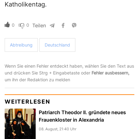
Katholikentag.
0
0
Teilen
Abtreibung
Deutschland
Wenn Sie einen Fehler entdeckt haben, wählen Sie den Text aus
und drücken Sie Strg + Eingabetaste oder
Fehler ausbessern,
um ihn der Redaktion zu melden
WEITERLESEN
Patriarch Theodor II. gründete neues
Frauenkloster in Alexandria
08. August, 21:40 Uhr