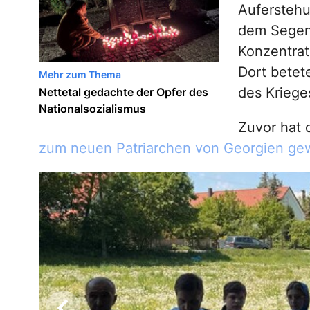
Auferstehu
dem Segen 
Konzentrat
Dort betet
Mehr zum Thema
des Kriege
Nettetal gedachte der Opfer des
Nationalsozialismus
Zuvor hat 
zum neuen Patriarchen von Georgien ge