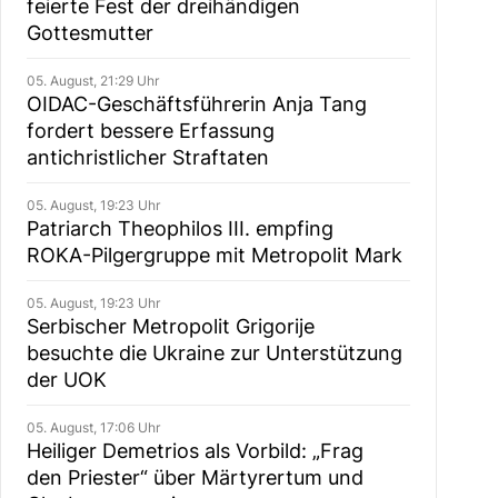
feierte Fest der dreihändigen
Gottesmutter
05. August, 21:29 Uhr
OIDAC-Geschäftsführerin Anja Tang
fordert bessere Erfassung
antichristlicher Straftaten
05. August, 19:23 Uhr
Patriarch Theophilos III. empfing
ROKA-Pilgergruppe mit Metropolit Mark
05. August, 19:23 Uhr
Serbischer Metropolit Grigorije
besuchte die Ukraine zur Unterstützung
der UOK
05. August, 17:06 Uhr
Heiliger Demetrios als Vorbild: „Frag
den Priester“ über Märtyrertum und