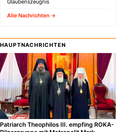
Glaubenszeugnis
Alle Nachrichten
HAUPTNACHRICHTEN
Patriarch Theophilos III. empfing ROKA-