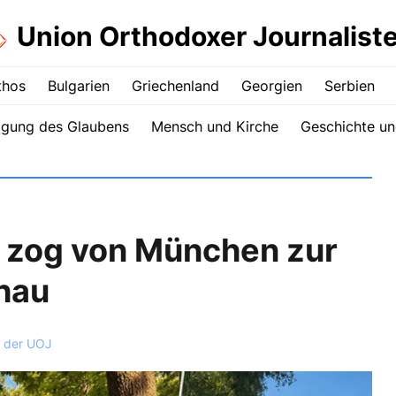
Union Orthodoxer Journalist
thos
Bulgarien
Griechenland
Georgien
Serbien
igung des Glaubens
Mensch und Kirche
Geschichte un
 zog von München zur
hau
 der UOJ