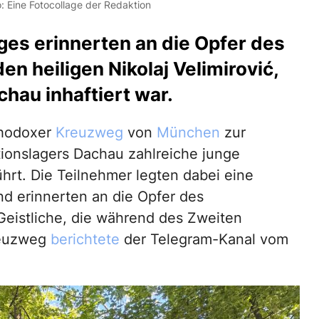
 Eine Fotocollage der Redaktion
es erinnerten an die Opfer des
n heiligen Nikolaj Velimirović,
hau inhaftiert war.
thodoxer
Kreuzweg
von
München
zur
ionslagers Dachau zahlreiche junge
rt. Die Teilnehmer legten dabei eine
nd erinnerten an die Opfer des
Geistliche, die während des Zweiten
reuzweg
berichtete
der Telegram-Kanal vom