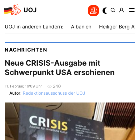
UOJ
UOJ in anderen Ländern:
Albanien
Heiliger Berg Ath
NACHRICHTEN
Neue CRISIS-Ausgabe mit
Schwerpunkt USA erschienen
240
11. Februar, 19:09 Uhr
Autor:
Redaktionsausschuss der UOJ