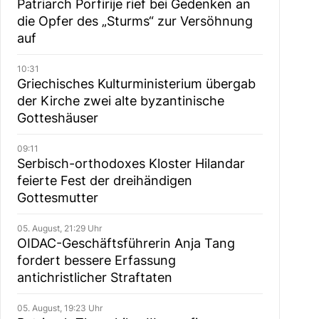
Patriarch Porfirije rief bei Gedenken an
die Opfer des „Sturms“ zur Versöhnung
auf
10:31
Griechisches Kulturministerium übergab
der Kirche zwei alte byzantinische
Gotteshäuser
09:11
Serbisch-orthodoxes Kloster Hilandar
feierte Fest der dreihändigen
Gottesmutter
05. August, 21:29 Uhr
OIDAC-Geschäftsführerin Anja Tang
fordert bessere Erfassung
antichristlicher Straftaten
05. August, 19:23 Uhr