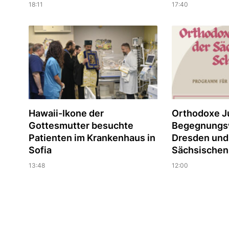
18:11
17:40
Hawaii-Ikone der
Orthodoxe J
Gottesmutter besuchte
Begegnungs
Patienten im Krankenhaus in
Dresden und
Sofia
Sächsischen
13:48
12:00