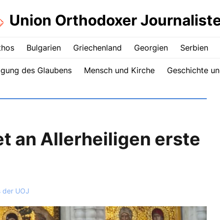
Union Orthodoxer Journalist
thos
Bulgarien
Griechenland
Georgien
Serbien
igung des Glaubens
Mensch und Kirche
Geschichte un
tet an Allerheiligen erste
s der UOJ