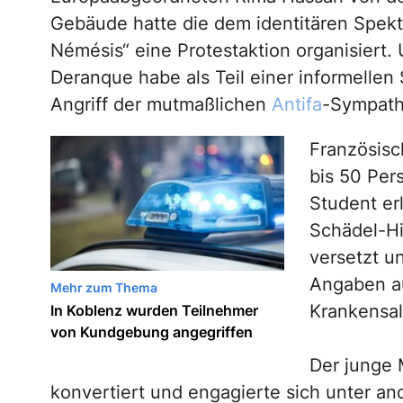
Gebäude hatte die dem identitären Spek
Némésis“ eine Protestaktion organisiert.
Deranque habe als Teil einer informellen 
Angriff der mutmaßlichen
Antifa
-Sympath
Französisc
bis 50 Per
Student er
Schädel-Hi
versetzt u
Angaben au
Mehr zum Thema
Krankensa
In Koblenz wurden Teilnehmer
von Kundgebung angegriffen
Der junge 
konvertiert und engagierte sich unter a