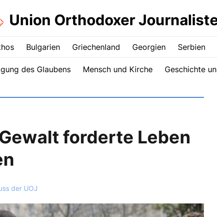
Union Orthodoxer Journalist
thos
Bulgarien
Griechenland
Georgien
Serbien
igung des Glaubens
Mensch und Kirche
Geschichte un
 Gewalt forderte Leben
en
uss der UOJ