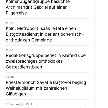
Kölner Jugendgruppe besuchte
Archimandrit Gabriel auf einer
Pilgerreise
11:36
Köln: Metropolit Isaak leitete einen
Bittgottesdienst in der antiochenisch-
orthodoxen Gemeinde
11:00
Redaktionsgruppe beriet in Krefeld über
zweisprachiges orthodoxes
Gottesdienstbuch
09:36
Priestermönch Savatie Baștovoi beging
Weihejubiläum mit zahlreichen
Gläubigen
06. August, 21:13 Uhr