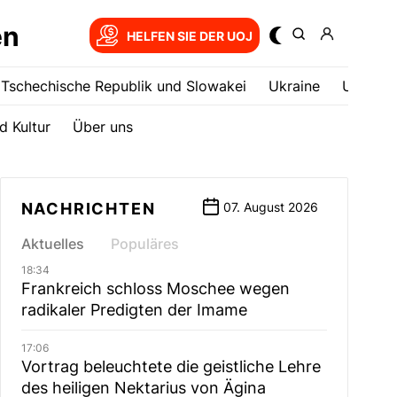
en
HELFEN SIE DER UOJ
Tschechische Republik und Slowakei
Ukrainе
USA
d Kultur
Über uns
NACHRICHTEN
07. August 2026
Aktuelles
Populäres
18:34
Frankreich schloss Moschee wegen
radikaler Predigten der Imame
17:06
Vortrag beleuchtete die geistliche Lehre
des heiligen Nektarius von Ägina