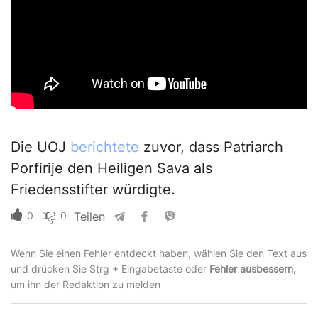
Die UOJ
berichtete
zuvor, dass Patriarch
Porfirije den Heiligen Sava als
Friedensstifter würdigte.
0
0
Teilen
Wenn Sie einen Fehler entdeckt haben, wählen Sie den Text aus
und drücken Sie Strg + Eingabetaste oder
Fehler ausbessern,
um ihn der Redaktion zu melden