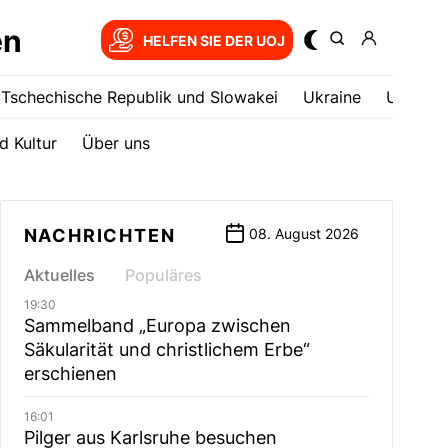
en
HELFEN SIE DER UOJ
Tschechische Republik und Slowakei
Ukrainе
USA
d Kultur
Über uns
NACHRICHTEN
08. August 2026
Aktuelles
Populäres
19:30
Sammelband „Europa zwischen
Säkularität und christlichem Erbe“
erschienen
16:01
Pilger aus Karlsruhe besuchen