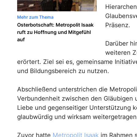
Hierarchen
Glaubensve
Mehr zum Thema
Präsenz.
Osterbotschaft: Metropolit Isaak
ruft zu Hoffnung und Mitgefühl
auf
Darüber hi
weiteren 
erörtert. Ziel sei es, gemeinsame Initiat
und Bildungsbereich zu nutzen.
Abschließend unterstrichen die Metropol
Verbundenheit zwischen den Gläubigen und
Liebe und gegenseitiger Unterstützung k
glaubwürdig und wirksam weitergetragen
Zuvor hatte
Metropolit Isaak
im Rahmen s