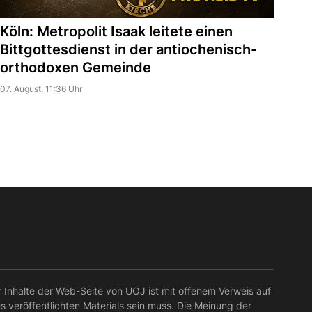
Köln: Metropolit Isaak leitete einen
Bittgottesdienst in der antiochenisch-
orthodoxen Gemeinde
07. August, 11:36 Uhr
r Inhalte der Web-Seite von UOJ ist mit offenem Verweis auf
es veröffentlichten Materials sein muss. Die Meinung der