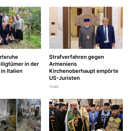
arlsruhe
Strafverfahren gegen
ligtümer in der
Armeniens
n Italien
Kirchenoberhaupt empörte
US-Juristen
15:48