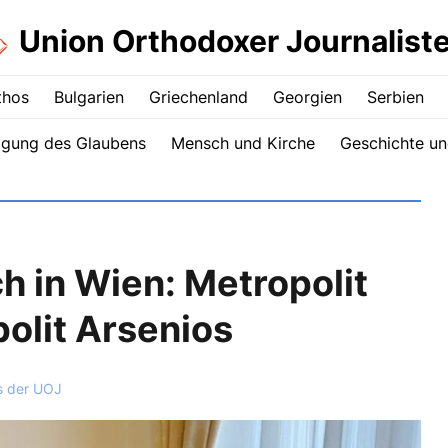
Union Orthodoxer Journalist
thos
Bulgarien
Griechenland
Georgien
Serbien
igung des Glaubens
Mensch und Kirche
Geschichte un
h in Wien: Metropolit
olit Arsenios
s der UOJ