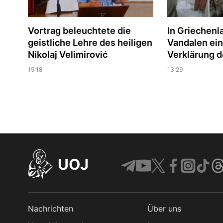
Vortrag beleuchtete die
In Griechenl
geistliche Lehre des heiligen
Vandalen ein
Nikolaj Velimirović
Verklärung d
15:18
13:29
UOJ
Nachrichten
Über uns