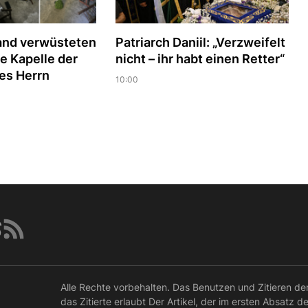
and verwüsteten
Patriarch Daniil: „Verzweifelt
e Kapelle der
nicht – ihr habt einen Retter“
es Herrn
10:00
Alle Rechte vorbehalten. Das Benutzen und Zitieren de
das Zitierte erlaubt Der Artikel, der im ersten Absatz d