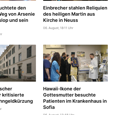
uchtete den
Einbrecher stahlen Reliquien
Weg von Arsenie
des heiligen Martin aus
slop und sein
Kirche in Neuss
06. August, 18:11 Uhr
hr
scher
Hawaii-Ikone der
kritisierte
Gottesmutter besuchte
hngeldkürzung
Patienten im Krankenhaus in
Sofia
r
06. August, 13:48 Uhr