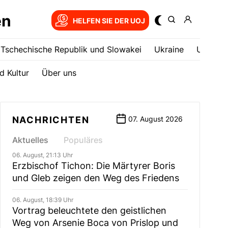
en
HELFEN SIE DER UOJ
Tschechische Republik und Slowakei
Ukrainе
USA
d Kultur
Über uns
NACHRICHTEN
07. August 2026
Aktuelles
Populäres
06. August, 21:13 Uhr
Erzbischof Tichon: Die Märtyrer Boris
und Gleb zeigen den Weg des Friedens
06. August, 18:39 Uhr
Vortrag beleuchtete den geistlichen
Weg von Arsenie Boca von Prislop und