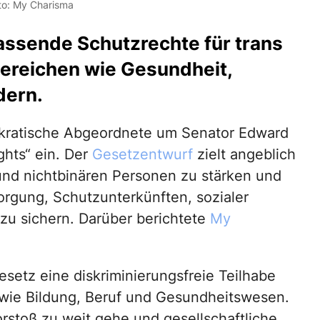
to: My Charisma
assende Schutzrechte für trans
ereichen wie Gesundheit,
dern.
kratische Abgeordnete um Senator Edward
ghts“ ein. Der
Gesetzentwurf
zielt angeblich
und nichtbinären Personen zu stärken und
rgung, Schutzunterkünften, sozialer
zu sichern. Darüber berichtete
My
setz eine diskriminierungsfreie Teilhabe
wie Bildung, Beruf und Gesundheitswesen.
rstoß zu weit gehe und gesellschaftliche