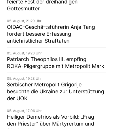
feierte Fest der dreihändigen
Gottesmutter
05. August, 21:29 Uhr
OIDAC-Geschäftsführerin Anja Tang
fordert bessere Erfassung
antichristlicher Straftaten
05. August, 19:23 Uhr
Patriarch Theophilos III. empfing
ROKA-Pilgergruppe mit Metropolit Mark
05. August, 19:23 Uhr
Serbischer Metropolit Grigorije
besuchte die Ukraine zur Unterstützung
der UOK
05. August, 17:06 Uhr
Heiliger Demetrios als Vorbild: „Frag
den Priester“ über Märtyrertum und