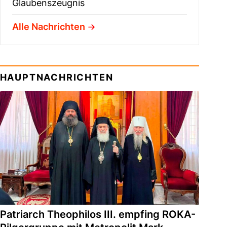
Glaubenszeugnis
Alle Nachrichten
HAUPTNACHRICHTEN
Patriarch Theophilos III. empfing ROKA-