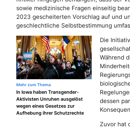
sowie medizinische Fragen einseitig bean
2023 gescheiterten Vorschlag auf und un
geschlechtliche Selbstbestimmung umfas
Die Initiat
gesellscha
Während di
Minderheit
Regierungsv
biologische
Mehr zum Thema
Regelungen
In Iowa haben Transgender-
Aktivisten Unruhen ausgelöst
dessen par
wegen eines Gesetzes zur
Konsequenz
Aufhebung ihrer Schutzrechte
Zuvor hat 