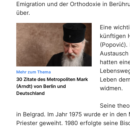
Emigration und der Orthodoxie in Berühr
über.
Eine wicht
künftigen H
(Popović).
Austausch 
hatten ein
Lebensweg 
Mehr zum Thema
Leben dem 
30 Zitate des Metropoliten Mark
(Arndt) von Berlin und
widmen.
Deutschland
Seine theo
in Belgrad. Im Jahr 1975 wurde er in d
Priester geweiht. 1980 erfolgte seine Bi