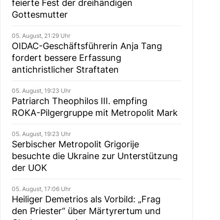
feierte Fest der dreihändigen
Gottesmutter
05. August, 21:29 Uhr
OIDAC-Geschäftsführerin Anja Tang
fordert bessere Erfassung
antichristlicher Straftaten
05. August, 19:23 Uhr
Patriarch Theophilos III. empfing
ROKA-Pilgergruppe mit Metropolit Mark
05. August, 19:23 Uhr
Serbischer Metropolit Grigorije
besuchte die Ukraine zur Unterstützung
der UOK
05. August, 17:06 Uhr
Heiliger Demetrios als Vorbild: „Frag
den Priester“ über Märtyrertum und