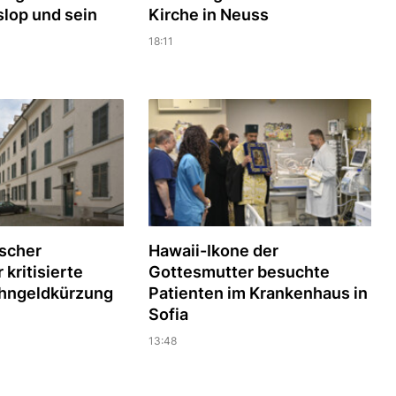
slop und sein
Kirche in Neuss
18:11
scher
Hawaii-Ikone der
kritisierte
Gottesmutter besuchte
hngeldkürzung
Patienten im Krankenhaus in
Sofia
13:48