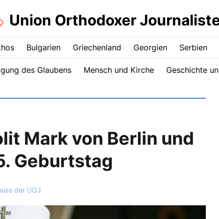
Union Orthodoxer Journalist
thos
Bulgarien
Griechenland
Georgien
Serbien
igung des Glaubens
Mensch und Kirche
Geschichte un
it Mark von Berlin und
5. Geburtstag
huss der UOJ