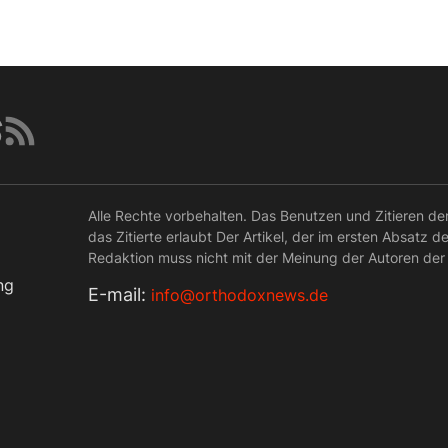
Alle Rechte vorbehalten. Das Benutzen und Zitieren de
das Zitierte erlaubt Der Artikel, der im ersten Absatz d
Redaktion muss nicht mit der Meinung der Autoren der
ng
Е-mail:
info@orthodoxnews.de