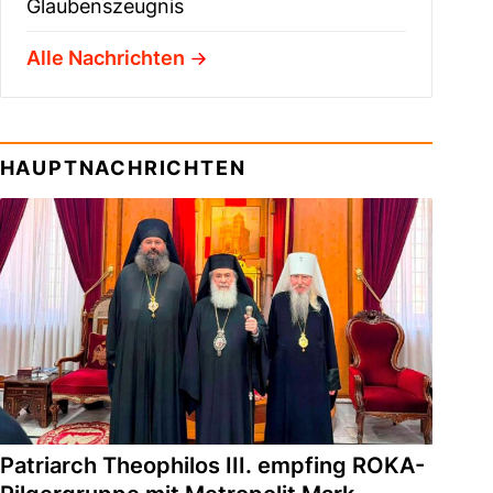
Glaubenszeugnis
Alle Nachrichten
HAUPTNACHRICHTEN
Patriarch Theophilos III. empfing ROKA-