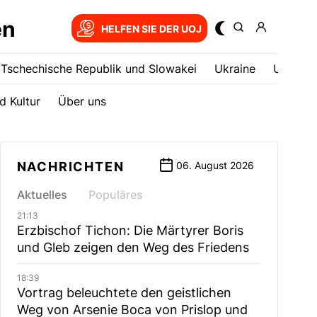
en
HELFEN SIE DER UOJ
Tschechische Republik und Slowakei
Ukrainе
USA
d Kultur
Über uns
NACHRICHTEN
06. August 2026
Aktuelles
Populäres
21:13
Erzbischof Tichon: Die Märtyrer Boris
und Gleb zeigen den Weg des Friedens
18:39
Vortrag beleuchtete den geistlichen
Weg von Arsenie Boca von Prislop und