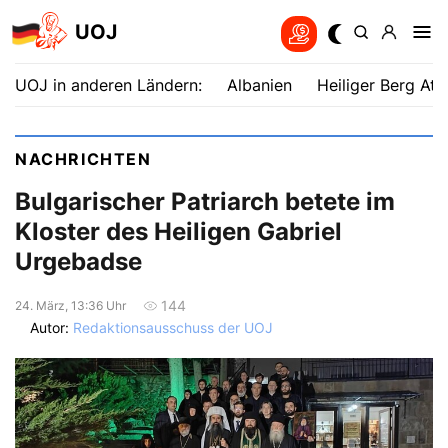
UOJ
UOJ in anderen Ländern:
Albanien
Heiliger Berg Ath
NACHRICHTEN
Bulgarischer Patriarch betete im
Kloster des Heiligen Gabriel
Urgebadse
144
24. März, 13:36 Uhr
Autor:
Redaktionsausschuss der UOJ