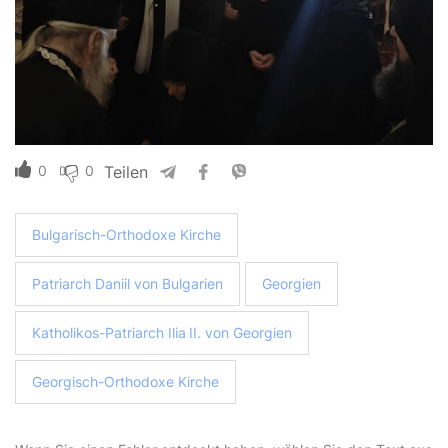
0
0
Teilen
Bulgarisch-Orthodoxe Kirche
Patriarch Daniil von Bulgarien
Georgien
Katholikos-Patriarch Ilia II. von Georgien
Georgisch-Orthodoxe Kirche