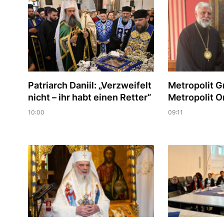
Patriarch Daniil: „Verzweifelt
Metropolit Gr
nicht – ihr habt einen Retter“
Metropolit On
10:00
09:11