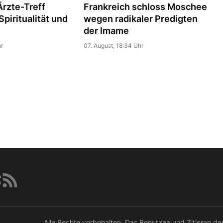
rzte-Treff
Frankreich schloss Moschee
piritualität und
wegen radikaler Predigten
der Imame
r
07. August, 18:34 Uhr
Alle Rechte vorbehalten. Das Benutzen und Zitieren de