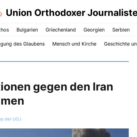
Union Orthodoxer Journalist
thos
Bulgarien
Griechenland
Georgien
Serbien
igung des Glaubens
Mensch und Kirche
Geschichte un
tionen gegen den Iran
Namen
ss der UOJ