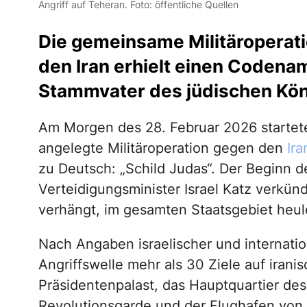
Angriff auf Teheran. Foto: öffentliche Quellen
Die gemeinsame Militäroperati
den Iran erhielt einen Codenam
Stammvater des jüdischen Kön
Am Morgen des 28. Februar 2026 starte
angelegte Militäroperation gegen den
Ira
zu Deutsch: „Schild Judas“. Der Beginn d
Verteidigungsminister Israel Katz verkü
verhängt, im gesamten Staatsgebiet heul
Nach Angaben israelischer und internati
Angriffswelle mehr als 30 Ziele auf irani
Präsidentenpalast, das Hauptquartier de
Revolutionsgarde und der Flughafen von