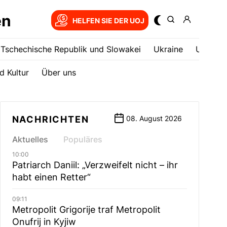
en
HELFEN SIE DER UOJ
Tschechische Republik und Slowakei
Ukrainе
USA
d Kultur
Über uns
NACHRICHTEN
08. August 2026
Aktuelles
Populäres
10:00
Patriarch Daniil: „Verzweifelt nicht – ihr
habt einen Retter“
09:11
Metropolit Grigorije traf Metropolit
Onufrij in Kyjiw