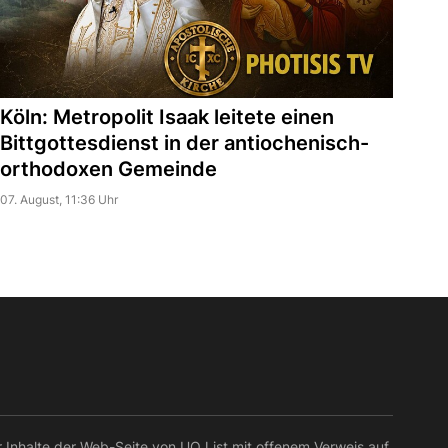
Köln: Metropolit Isaak leitete einen
Bittgottesdienst in der antiochenisch-
orthodoxen Gemeinde
07. August, 11:36 Uhr
r Inhalte der Web-Seite von UOJ ist mit offenem Verweis auf