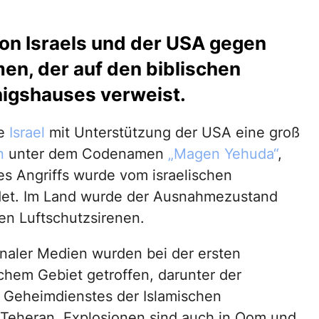
on Israels und der USA gegen
en, der auf den biblischen
igshauses verweist.
te
Israel
mit Unterstützung der USA eine groß
n
unter dem Codenamen
„Magen Yehuda“
,
es Angriffs wurde vom israelischen
ndet. Im Land wurde der Ausnahmezustand
en Luftschutzsirenen.
onaler Medien wurden bei der ersten
schem Gebiet getroffen, darunter der
s Geheimdienstes der Islamischen
 Teheran. Explosionen sind auch in Qom und