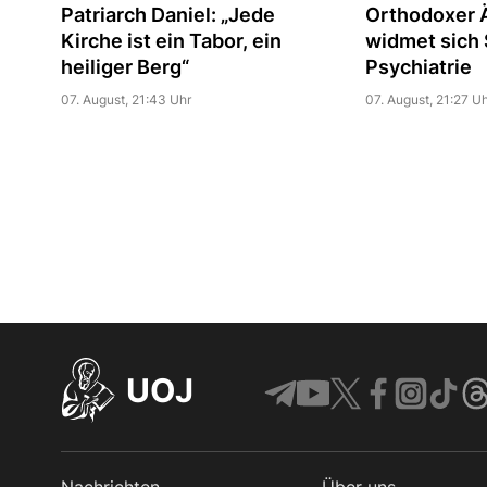
Patriarch Daniel: „Jede
Orthodoxer Ä
Kirche ist ein Tabor, ein
widmet sich S
heiliger Berg“
Psychiatrie
07. August, 21:43 Uhr
07. August, 21:27 Uh
UOJ