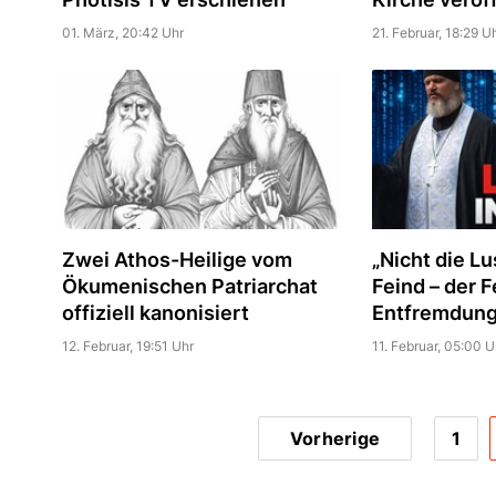
01. März, 20:42 Uhr
21. Februar, 18:29 U
Zwei Athos-Heilige vom
„Nicht die Lu
Ökumenischen Patriarchat
Feind – der F
offiziell kanonisiert
Entfremdung
12. Februar, 19:51 Uhr
11. Februar, 05:00 U
Vorherige
1