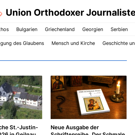
Union Orthodoxer Journalist
thos
Bulgarien
Griechenland
Georgien
Serbien
igung des Glaubens
Mensch und Kirche
Geschichte un
che St.-Justin-
Neue Ausgabe der
26 in Geilnau
Schriftenreihe „Der Schmale