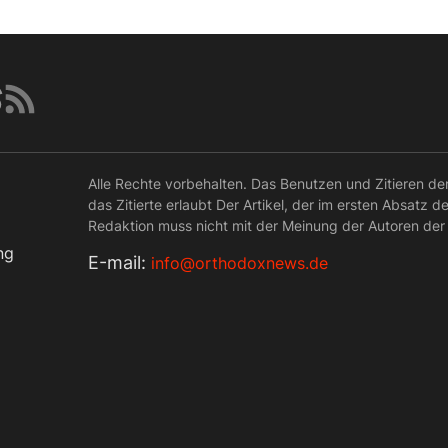
Alle Rechte vorbehalten. Das Benutzen und Zitieren de
das Zitierte erlaubt Der Artikel, der im ersten Absatz d
Redaktion muss nicht mit der Meinung der Autoren der
ng
Е-mail:
info@orthodoxnews.de