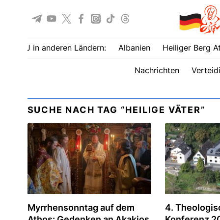
UOJ in anderen Ländern:
Albanien
Heiliger Berg A
Nachrichten
Verteid
SUCHE NACH TAG “HEILIGE VÄTER”
Myrrhensonntag auf dem
4. Theologis
Athos: Gedenken an Akakios
Konferenz 20