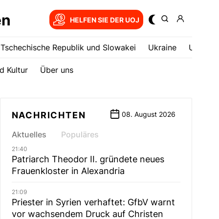
en
HELFEN SIE DER UOJ
Tschechische Republik und Slowakei
Ukrainе
USA
d Kultur
Über uns
NACHRICHTEN
08. August 2026
Aktuelles
Populäres
21:40
Patriarch Theodor II. gründete neues
Frauenkloster in Alexandria
21:09
Priester in Syrien verhaftet: GfbV warnt
vor wachsendem Druck auf Christen