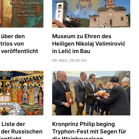
 über den
Museum zu Ehren des
trios von
Heiligen Nikolaj Velimirović
 veröffentlicht
in Lelić im Bau
06. März, 06:36 Uhr
 Liste der
Kronprinz Philip beging
 der Russischen
Tryphon-Fest mit Segen für
entlicht
die Weinbausaison