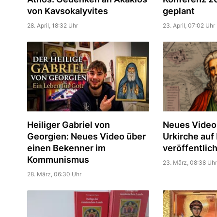
von Kavsokalyvites
geplant
28. April, 18:32 Uhr
23. April, 07:02 Uhr
Heiliger Gabriel von
Neues Video 
Georgien: Neues Video über
Urkirche auf
einen Bekenner im
veröffentlich
Kommunismus
23. März, 08:38 Uhr
28. März, 06:30 Uhr