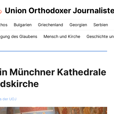
Union Orthodoxer Journalist
thos
Bulgarien
Griechenland
Georgien
Serbien
igung des Glaubens
Mensch und Kirche
Geschichte un
 in Münchner Kathedrale
ndskirche
s der UOJ