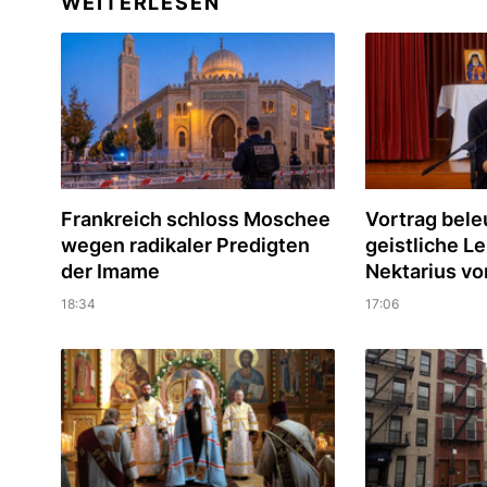
WEITERLESEN
Frankreich schloss Moschee
Vortrag bele
wegen radikaler Predigten
geistliche Le
der Imame
Nektarius vo
18:34
17:06