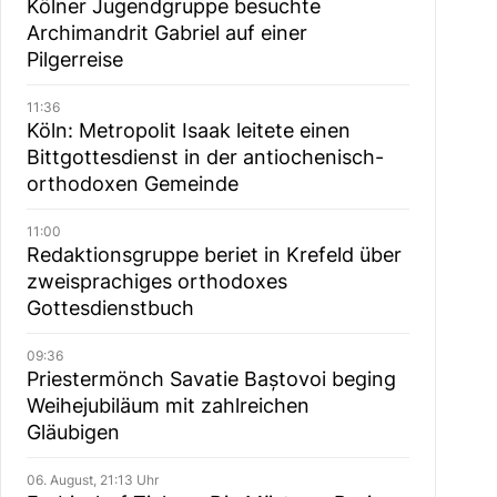
Kölner Jugendgruppe besuchte
Archimandrit Gabriel auf einer
Pilgerreise
11:36
Köln: Metropolit Isaak leitete einen
Bittgottesdienst in der antiochenisch-
orthodoxen Gemeinde
11:00
Redaktionsgruppe beriet in Krefeld über
zweisprachiges orthodoxes
Gottesdienstbuch
09:36
Priestermönch Savatie Baștovoi beging
Weihejubiläum mit zahlreichen
Gläubigen
06. August, 21:13 Uhr