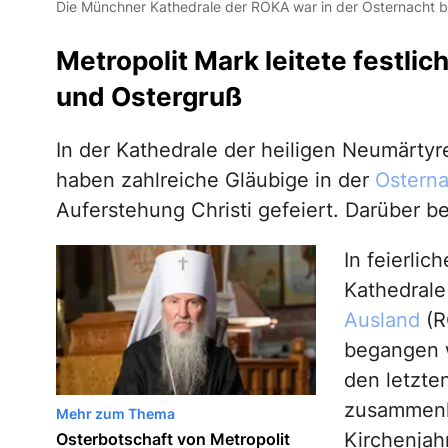
Die Münchner Kathedrale der ROKA war in der Osternacht bis 
Metropolit Mark leitete festli
und Ostergruß
In der Kathedrale der heiligen Neumärty
haben zahlreiche Gläubige in der
Osterna
Auferstehung Christi gefeiert. Darüber b
In feierlic
Kathedrale
Ausland
(R
begangen w
den letzten
zusammenk
Mehr zum Thema
Kirchenjahr
Osterbotschaft von Metropolit