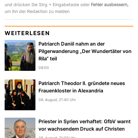
und drücken Sie Strg + Eingabetaste oder
Fehler ausbessern,
um ihn der Redaktion zu melden
WEITERLESEN
Patriarch Daniil nahm an der
Pilgerwanderung „Der Wundertäter von
Rila“ teil
08:00
Patriarch Theodor II. gründete neues
Frauenkloster in Alexandria
08. August, 21:40 Uhr
Priester in Syrien verhaftet: GfbV warnt
vor wachsendem Druck auf Christen
08. August, 21:09 Uhr