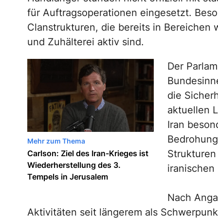
für Auftragsoperationen eingesetzt. Bes
Clanstrukturen, die bereits in Bereiche
und Zuhälterei aktiv sind.
Der Parlam
Bundesinne
die Sicher
aktuellen 
Iran beson
Bedrohungs
Mehr zum Thema
Strukturen 
Carlson: Ziel des Iran-Krieges ist
Wiederherstellung des 3.
iranischen
Tempels in Jerusalem
Nach Anga
Aktivitäten seit längerem als Schwerpun