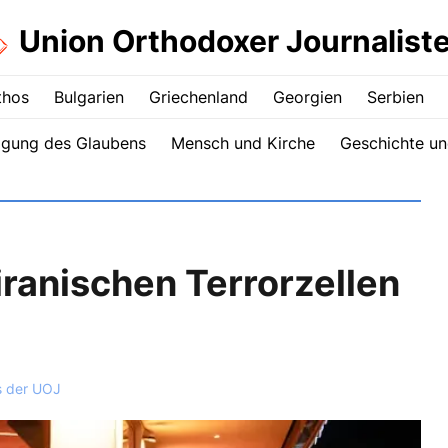
Union Orthodoxer Journalist
thos
Bulgarien
Griechenland
Georgien
Serbien
igung des Glaubens
Mensch und Kirche
Geschichte un
ranischen Terrorzellen
s der UOJ