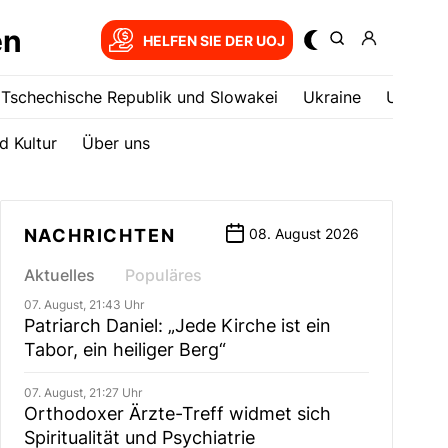
en
HELFEN SIE DER UOJ
Tschechische Republik und Slowakei
Ukrainе
USA
d Kultur
Über uns
NACHRICHTEN
08. August 2026
Aktuelles
Populäres
07. August, 21:43 Uhr
Patriarch Daniel: „Jede Kirche ist ein
Tabor, ein heiliger Berg“
07. August, 21:27 Uhr
Orthodoxer Ärzte-Treff widmet sich
Spiritualität und Psychiatrie