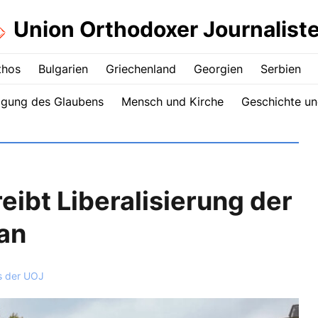
Union Orthodoxer Journalist
thos
Bulgarien
Griechenland
Georgien
Serbien
igung des Glaubens
Mensch und Kirche
Geschichte un
eibt Liberalisierung der
an
s der UOJ