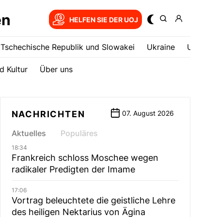
en
HELFEN SIE DER UOJ
Tschechische Republik und Slowakei
Ukrainе
USA
d Kultur
Über uns
NACHRICHTEN
07. August 2026
Aktuelles
Populäres
18:34
Frankreich schloss Moschee wegen
radikaler Predigten der Imame
17:06
Vortrag beleuchtete die geistliche Lehre
des heiligen Nektarius von Ägina