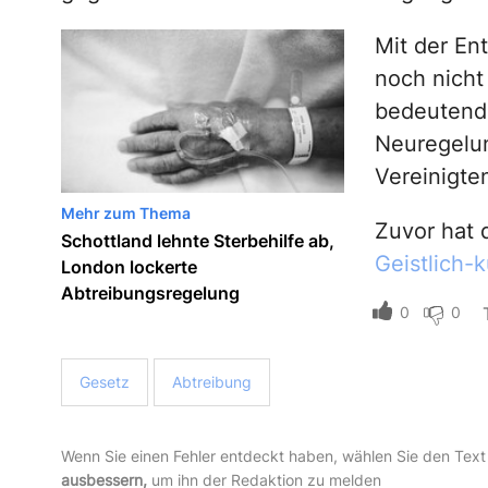
Mit der En
noch nicht
bedeutende
Neuregelu
Vereinigte
Mehr zum Thema
Zuvor hat 
Schottland lehnte Sterbehilfe ab,
Geistlich-k
London lockerte
Abtreibungsregelung
0
0
Gesetz
Abtreibung
Wenn Sie einen Fehler entdeckt haben, wählen Sie den Text
ausbessern,
um ihn der Redaktion zu melden