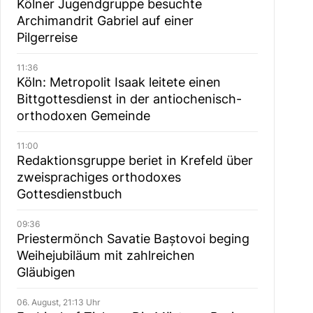
Kölner Jugendgruppe besuchte
Archimandrit Gabriel auf einer
Pilgerreise
11:36
Köln: Metropolit Isaak leitete einen
Bittgottesdienst in der antiochenisch-
orthodoxen Gemeinde
11:00
Redaktionsgruppe beriet in Krefeld über
zweisprachiges orthodoxes
Gottesdienstbuch
09:36
Priestermönch Savatie Baștovoi beging
Weihejubiläum mit zahlreichen
Gläubigen
06. August, 21:13 Uhr