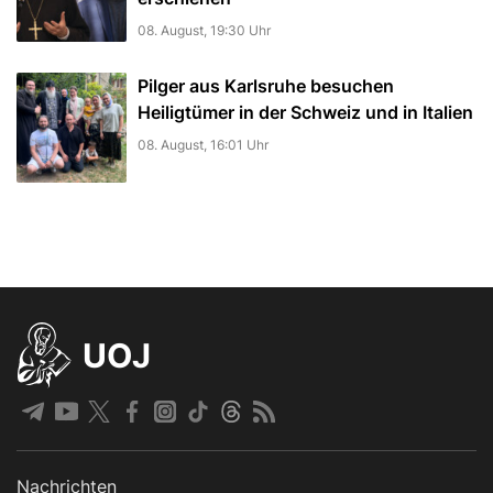
08. August, 19:30 Uhr
Pilger aus Karlsruhe besuchen
Heiligtümer in der Schweiz und in Italien
08. August, 16:01 Uhr
UOJ
Nachrichten