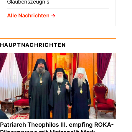
Glaubenszeugnis
Alle Nachrichten
HAUPTNACHRICHTEN
Patriarch Theophilos III. empfing ROKA-