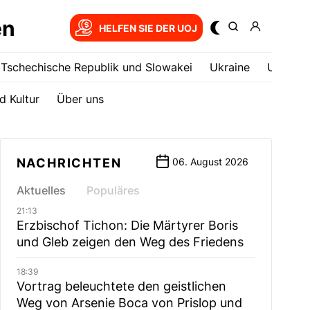
en
HELFEN SIE DER UOJ
Tschechische Republik und Slowakei
Ukrainе
USA
d Kultur
Über uns
NACHRICHTEN
06. August 2026
Aktuelles
Populäres
21:13
Erzbischof Tichon: Die Märtyrer Boris
und Gleb zeigen den Weg des Friedens
18:39
Vortrag beleuchtete den geistlichen
Weg von Arsenie Boca von Prislop und