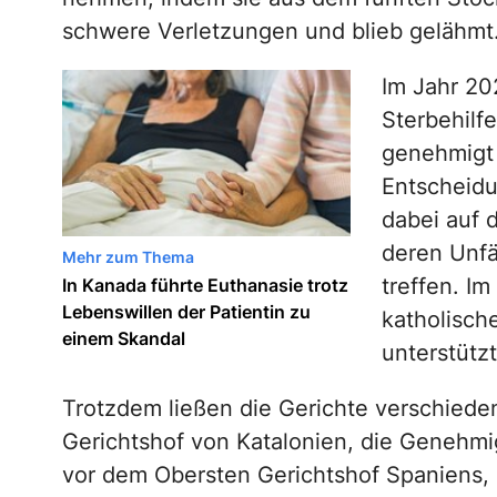
schwere Verletzungen und blieb gelähmt
Im Jahr 20
Sterbehilf
genehmigt 
Entscheid
dabei auf 
deren Unfä
Mehr zum Thema
treffen. I
In Kanada führte Euthanasie trotz
Lebenswillen der Patientin zu
katholisch
einem Skandal
unterstützt
Trotzdem ließen die Gerichte verschieden
Gerichtshof von Katalonien, die Genehm
vor dem Obersten Gerichtshof Spaniens,