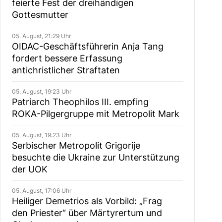
feierte Fest der dreihändigen
Gottesmutter
05. August, 21:29 Uhr
OIDAC-Geschäftsführerin Anja Tang
fordert bessere Erfassung
antichristlicher Straftaten
05. August, 19:23 Uhr
Patriarch Theophilos III. empfing
ROKA-Pilgergruppe mit Metropolit Mark
05. August, 19:23 Uhr
Serbischer Metropolit Grigorije
besuchte die Ukraine zur Unterstützung
der UOK
05. August, 17:06 Uhr
Heiliger Demetrios als Vorbild: „Frag
den Priester“ über Märtyrertum und