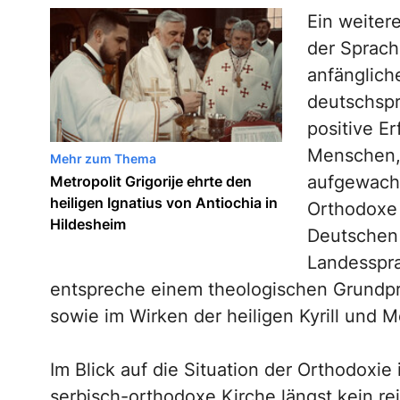
Ein weiter
der Sprache
anfänglich
deutschspr
positive E
Menschen, 
Mehr zum Thema
aufgewachs
Metropolit Grigorije ehrte den
heiligen Ignatius von Antiochia in
Orthodoxe
Hildesheim
Deutschen 
Landesspra
entspreche einem theologischen Grundprin
sowie im Wirken der heiligen Kyrill und 
Im Blick auf die Situation der Orthodoxie
serbisch-orthodoxe Kirche längst kein r