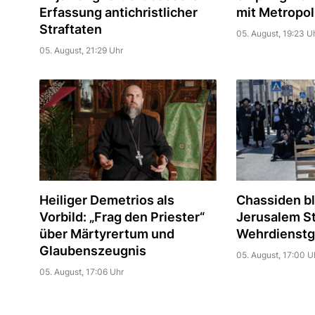
Erfassung antichristlicher
mit Metropol
Straftaten
05. August, 19:23 U
05. August, 21:29 Uhr
Heiliger Demetrios als
Chassiden bl
Vorbild: „Frag den Priester“
Jerusalem S
über Märtyrertum und
Wehrdienstg
Glaubenszeugnis
05. August, 17:00 U
05. August, 17:06 Uhr