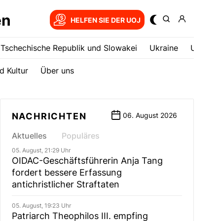
en
HELFEN SIE DER UOJ
Tschechische Republik und Slowakei
Ukrainе
USA
d Kultur
Über uns
NACHRICHTEN
06. August 2026
Aktuelles
Populäres
05. August, 21:29 Uhr
OIDAC-Geschäftsführerin Anja Tang
fordert bessere Erfassung
antichristlicher Straftaten
05. August, 19:23 Uhr
Patriarch Theophilos III. empfing