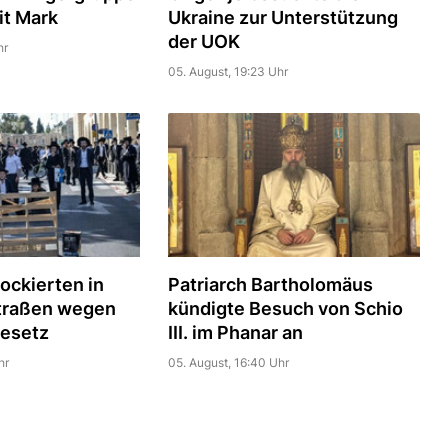
it Mark
Ukraine zur Unterstützung
der UOK
hr
05. August, 19:23 Uhr
ockierten in
Patriarch Bartholomäus
traßen wegen
kündigte Besuch von Schio
esetz
III. im Phanar an
hr
05. August, 16:40 Uhr