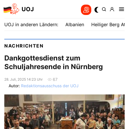
UOJ
UOJ in anderen Ländern:
Albanien
Heiliger Berg Ath
NACHRICHTEN
Dankgottesdienst zum
Schuljahresende in Nürnberg
67
28. Juli, 2025 14:23 Uhr
Autor:
Redaktionsausschuss der UOJ