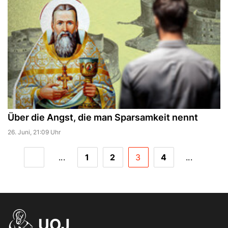
Über die Angst, die man Sparsamkeit nennt
26. Juni, 21:09 Uhr
...
1
2
3
4
...
UOJ