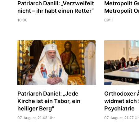
Patriarch Daniil: „Verzweifelt
Metropolit Gr
nicht – ihr habt einen Retter“
Metropolit On
10:00
09:11
Patriarch Daniel: „Jede
Orthodoxer Ä
Kirche ist ein Tabor, ein
widmet sich S
heiliger Berg“
Psychiatrie
07. August, 21:43 Uhr
07. August, 21:27 Uh