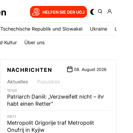
en
HELFEN SIE DER UOJ
Tschechische Republik und Slowakei
Ukrainе
USA
d Kultur
Über uns
NACHRICHTEN
08. August 2026
Aktuelles
Populäres
10:00
Patriarch Daniil: „Verzweifelt nicht – ihr
habt einen Retter“
09:11
Metropolit Grigorije traf Metropolit
Onufrij in Kyjiw