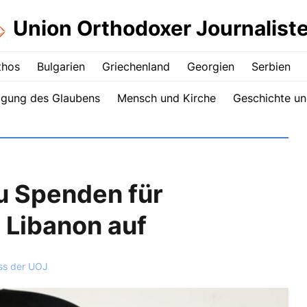
Union Orthodoxer Journalist
thos
Bulgarien
Griechenland
Georgien
Serbien
igung des Glaubens
Mensch und Kirche
Geschichte un
zu Spenden für
 Libanon auf
ss der UOJ