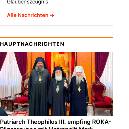
Glaubenszeugnis
Alle Nachrichten
HAUPTNACHRICHTEN
Patriarch Theophilos III. empfing ROKA-