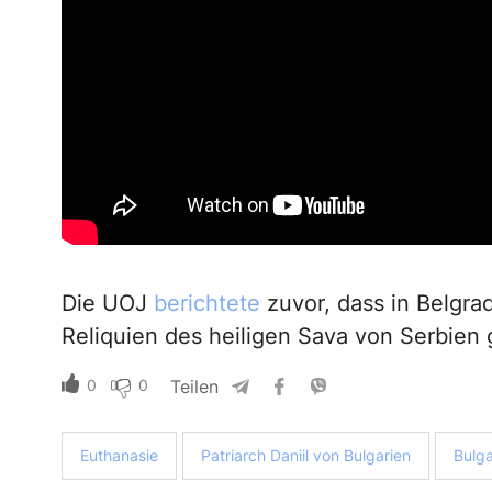
Die UOJ
berichtete
zuvor, dass in Belgra
Reliquien des heiligen Sava von Serbien 
0
0
Teilen
Euthanasie
Patriarch Daniil von Bulgarien
Bulga