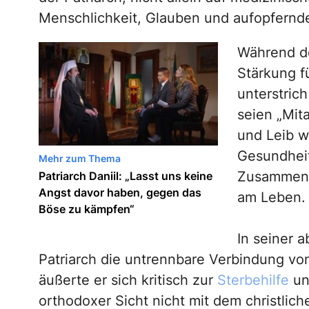
Menschlichkeit, Glauben und aufopfern
Während de
Stärkung f
unterstric
seien „Mita
und Leib wi
Gesundheit
Mehr zum Thema
Zusammenha
Patriarch Daniil: „Lasst uns keine
Angst davor haben, gegen das
am Leben.
Böse zu kämpfen“
In seiner 
Patriarch die untrennbare Verbindung vo
äußerte er sich kritisch zur
Sterbehilfe
und
orthodoxer Sicht nicht mit dem christlic