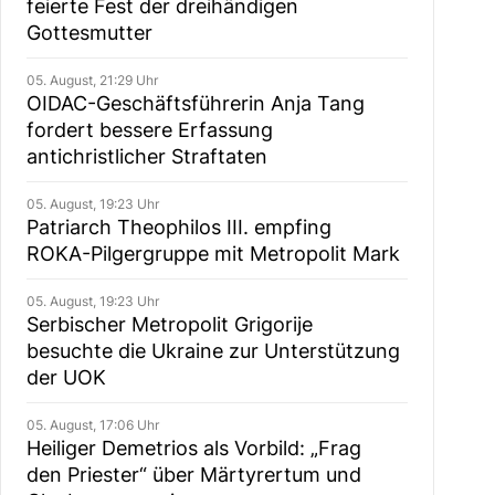
feierte Fest der dreihändigen
Gottesmutter
05. August, 21:29 Uhr
OIDAC-Geschäftsführerin Anja Tang
fordert bessere Erfassung
antichristlicher Straftaten
05. August, 19:23 Uhr
Patriarch Theophilos III. empfing
ROKA-Pilgergruppe mit Metropolit Mark
05. August, 19:23 Uhr
Serbischer Metropolit Grigorije
besuchte die Ukraine zur Unterstützung
der UOK
05. August, 17:06 Uhr
Heiliger Demetrios als Vorbild: „Frag
den Priester“ über Märtyrertum und