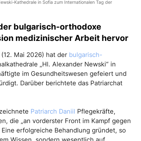
Newski-Kathedrale in Sofia zum Internationalen Tag der
der bulgarisch-orthodoxe
sion medizinischer Arbeit hervor
 (12. Mai 2026) hat der
bulgarisch-
chalkathedrale „Hl. Alexander Newski“ in
häftigte im Gesundheitswesen gefeiert und
rdigt. Darüber berichtete das Patriarchat
ezeichnete
Patriarch Daniil
Pflegekräfte,
en, die „an vorderster Front im Kampf gegen
Eine erfolgreiche Behandlung gründet, so
chem Wissen, sondern wesentlich auf