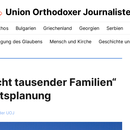
Union Orthodoxer Journalist
thos
Bulgarien
Griechenland
Georgien
Serbien
igung des Glaubens
Mensch und Kirche
Geschichte un
cht tausender Familien“
ltsplanung
der UOJ