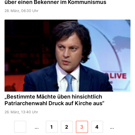
über einen Bekenner im Kommunismus
28. März, 06:30 Uhr
„Bestimmte Mächte üben hinsichtlich
Patriarchenwahl Druck auf Kirche aus“
26. März, 13:40 Uhr
...
1
2
3
4
...