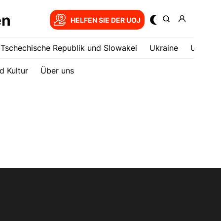
en
HELFEN SIE DER UOJ
Tschechische Republik und Slowakei
Ukrainе
USA
d Kultur
Über uns