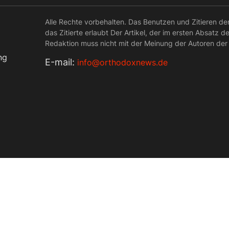
Alle Rechte vorbehalten. Das Benutzen und Zitieren de
das Zitierte erlaubt Der Artikel, der im ersten Absatz d
Redaktion muss nicht mit der Meinung der Autoren der
ng
Е-mail:
info@orthodoxnews.de