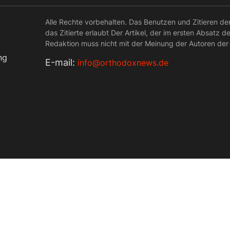
Alle Rechte vorbehalten. Das Benutzen und Zitieren de
das Zitierte erlaubt Der Artikel, der im ersten Absatz d
Redaktion muss nicht mit der Meinung der Autoren der
ng
Е-mail:
info@orthodoxnews.de