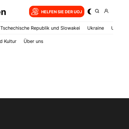
en
HELFEN SIE DER UOJ
Tschechische Republik und Slowakei
Ukrainе
USA
d Kultur
Über uns