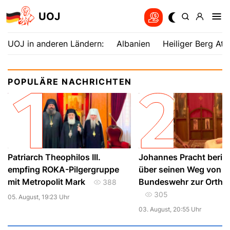
UOJ
UOJ in anderen Ländern:
Albanien
Heiliger Berg Ath
POPULÄRE NACHRICHTEN
Patriarch Theophilos III.
Johannes Pracht beric
empfing ROKA-Pilgergruppe
über seinen Weg von d
mit Metropolit Mark
Bundeswehr zur Ortho
388
305
05. August, 19:23 Uhr
03. August, 20:55 Uhr