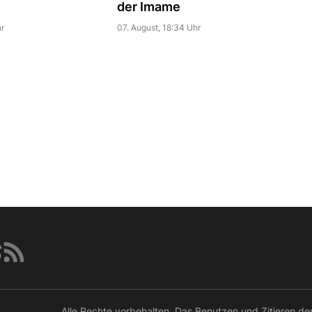
der Imame
r
07. August, 18:34 Uhr
Alle Rechte vorbehalten. Das Benutzen und Zitieren de