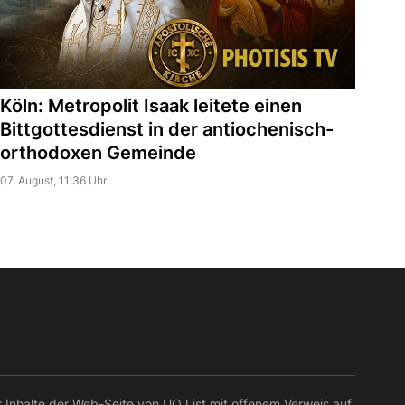
Köln: Metropolit Isaak leitete einen
Bittgottesdienst in der antiochenisch-
orthodoxen Gemeinde
07. August, 11:36 Uhr
r Inhalte der Web-Seite von UOJ ist mit offenem Verweis auf