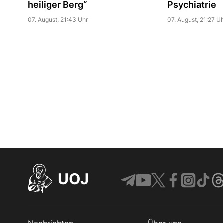
heiliger Berg“
Psychiatrie
07. August, 21:43 Uhr
07. August, 21:27 Uh
UOJ