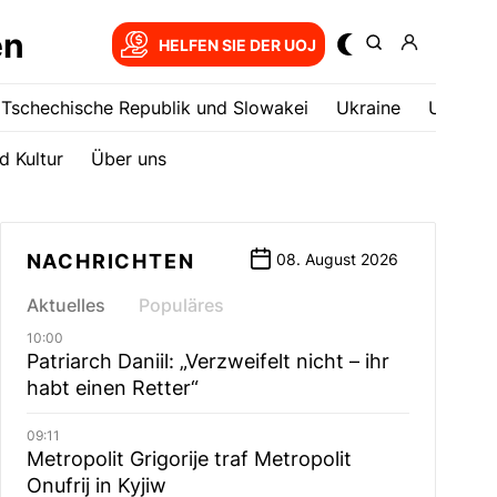
en
HELFEN SIE DER UOJ
Tschechische Republik und Slowakei
Ukrainе
USA
d Kultur
Über uns
NACHRICHTEN
08. August 2026
Aktuelles
Populäres
10:00
Patriarch Daniil: „Verzweifelt nicht – ihr
habt einen Retter“
09:11
Metropolit Grigorije traf Metropolit
Onufrij in Kyjiw