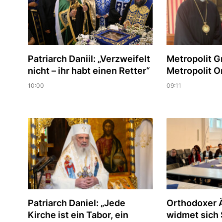
Patriarch Daniil: „Verzweifelt
Metropolit Gr
nicht – ihr habt einen Retter“
Metropolit On
10:00
09:11
Patriarch Daniel: „Jede
Orthodoxer Ä
Kirche ist ein Tabor, ein
widmet sich S