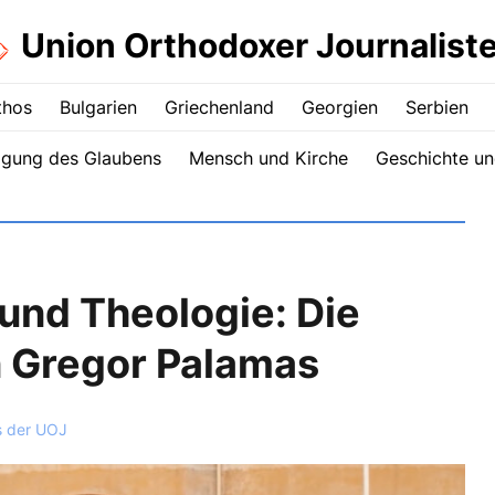
Union Orthodoxer Journalist
thos
Bulgarien
Griechenland
Georgien
Serbien
igung des Glaubens
Mensch und Kirche
Geschichte un
und Theologie: Die
n Gregor Palamas
s der UOJ