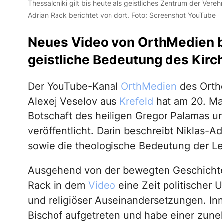
Thessaloniki gilt bis heute als geistliches Zentrum der Vere
Adrian Rack berichtet von dort. Foto: Screenshot YouTube
Neues Video von OrthMedien b
geistliche Bedeutung des Kirc
Der YouTube-Kanal
OrthMedien
des Orth
Alexej Veselov aus
Krefeld
hat am 20. Mai
Botschaft des heiligen Gregor Palamas u
veröffentlicht. Darin beschreibt Niklas-A
sowie die theologische Bedeutung der Leh
Ausgehend von der bewegten Geschichte T
Rack in dem
Video
eine Zeit politischer
und religiöser Auseinandersetzungen. Inm
Bischof aufgetreten und habe einer zune