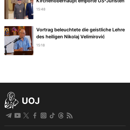
Kirchenoberhaupt empörte US-Juristen
15:48
Vortrag beleuchtete die geistliche Lehre
des heiligen Nikolaj Velimirović
15:18
UOJ