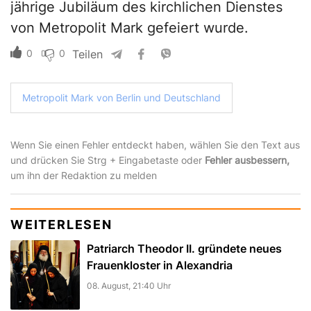
jährige Jubiläum des kirchlichen Dienstes
von Metropolit Mark gefeiert wurde.
0
0
Teilen
Metropolit Mark von Berlin und Deutschland
Wenn Sie einen Fehler entdeckt haben, wählen Sie den Text aus
und drücken Sie Strg + Eingabetaste oder
Fehler ausbessern,
um ihn der Redaktion zu melden
WEITERLESEN
Patriarch Theodor II. gründete neues
Frauenkloster in Alexandria
08. August, 21:40 Uhr